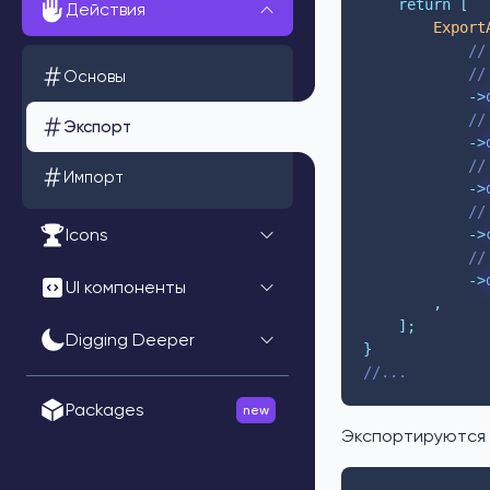
return
[
Действия
Export
//
//
Основы
->
//
Экспорт
->
//
Импорт
->
//
Icons
->
//
->
UI компоненты
,
];
Digging Deeper
}
//...
Packages
new
Экспортируются т