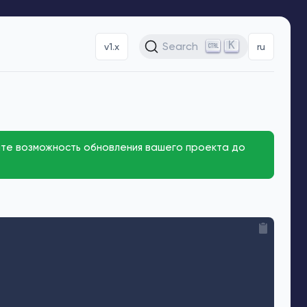
K
Search
v1.x
ru
те возможность обновления вашего проекта до