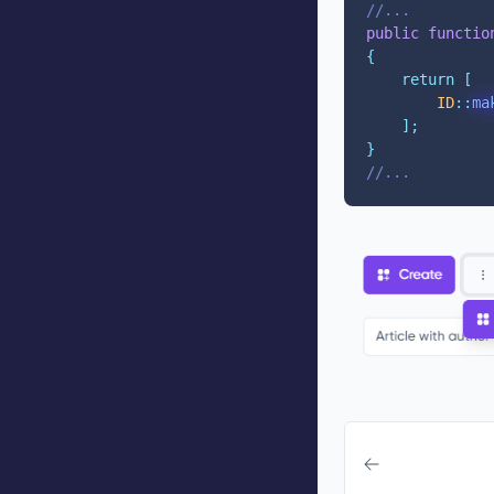
//...
public
functio
{
return
[
ID
::
ma
];
}
//...