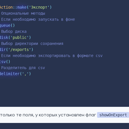
Action
::
make
(
'
Экспорт
'
)
 Опциональные методы
 Если необходимо запускать в фоне
queue
()
 Выбор диска
disk
(
'
public
'
)
 Выбор директории сохранения
dir
(
'
/exports
'
)
 Если необходимо экспортировать в формате csv
csv
()
 Разделитель для csv
delimiter
(
'
,
'
)
олько те поля, у которых установлен флаг
showOnExport