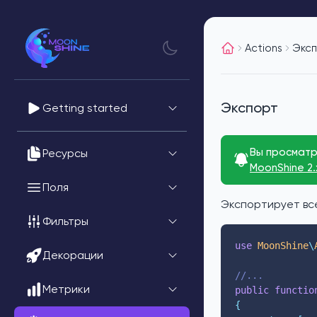
Actions
Экс
Экспорт
Getting started
Вы просматр
Ресурсы
MoonShine 2.
Поля
Экспортирует вс
Фильтры
use
 MoonShine
\
Декорации
//...
Метрики
public
functio
{