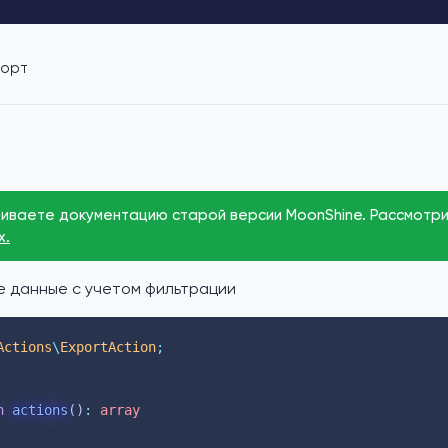
порт
иваете документацию старой версии MoonShine. Рассмотри
x.
е данные с учетом фильтрации
Actions
\
ExportAction
;
n
actions
()
:
array