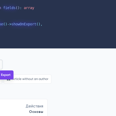
n
fields
()
:
array
ke
()->
showOnExport
(),
Действия
Основы