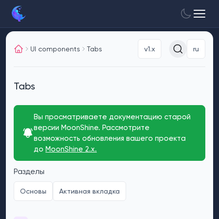
UI components
Tabs
v1.x
ru
Tabs
Вы просматриваете документацию старой
версии MoonShine. Рассмотрите
возможность обновления вашего проекта
до
MoonShine 2.x.
Разделы
Основы
Активная вкладка