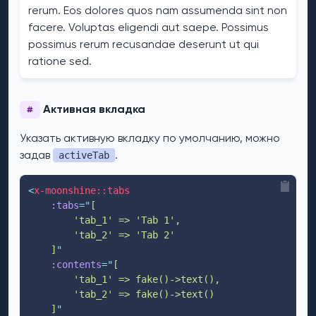
rerum. Eos dolores quos nam assumenda sint non
facere. Voluptas eligendi aut saepe. Possimus
possimus rerum recusandae deserunt ut qui
ratione sed.
Активная вкладка
#
Указать активную вкладку по умолчанию, можно
задав
.
activeTab
<
x-moonshine::tabs
:tabs
=
"
[
        'tab_1' => 'Tab 1',
        'tab_2' => 'Tab 2'
    ]
"
:contents
=
"
[
        'tab_1' => fake()->text(),
        'tab_2' => fake()->text()
    ]
"