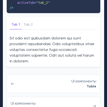
activeTab
=
"
tab_2
"
/>
Tab 1
Tab 2
Sit odio est quibusdam dolorem qui sunt
provident repudiandae. Odio voluptatibus vitae
voluptas consectetur fuga occaecati
voluptatem sapiente. Odit aut soluta vel harum
in dolorem.
UI компоненты
Table
UI компоненты