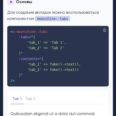
Основы
#
Для создания вкладок можно воспользоваться
компонентом
moonshine::tabs
<
x-moonshine::tabs
:tabs
=
"
[
        'tab_1' => 'Tab 1',
        'tab_2' => 'Tab 2'
    ]
"
:contents
=
"
[
        'tab_1' => fake()->text(),
        'tab_2' => fake()->text()
    ]
"
/>
Tab 1
Tab 2
Quibusdam eligendi ut a dolor aut commodi