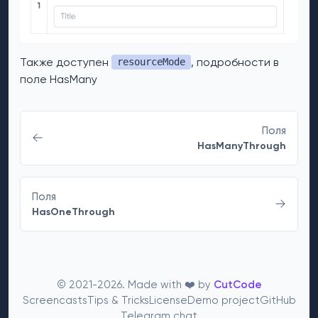
Также доступен
, подробности в
resourceMode
поле HasMany
Поля
HasManyThrough
Поля
HasOneThrough
© 2021-2026. Made with ❤️ by
CutCode
Screencasts
Tips & Tricks
License
Demo project
GitHub
Telegram chat