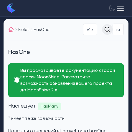
Fields
HasOne
v1.x
ru
HasOne
Вы просматриваете документацию старой
версии MoonShine. Рассмотрите
возможность обновления вашего проекта
до
MoonShine 2.x.
Наследует
HasMany
* имеет те же возможности
Поле для отношений в Laravel типа hasOne