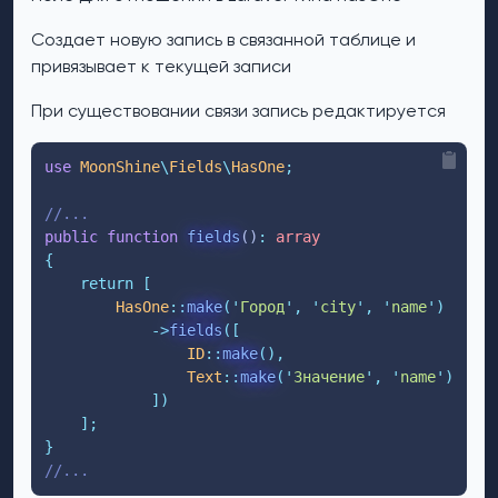
Создает новую запись в связанной таблице и
привязывает к текущей записи
При существовании связи запись редактируется
use
 MoonShine
\
Fields
\
HasOne
;
//...
public
function
fields
()
:
array
{
return
[
HasOne
::
make
(
'
Город
'
,
'
city
'
,
'
name
'
)
->
fields
([
ID
::
make
(),
Text
::
make
(
'
Значение
'
,
'
name
'
),
])
];
}
//...