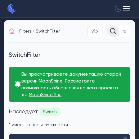
Filters
SwitchFilter
v1.x
ru
SwitchFilter
Вы просматриваете документацию старой
версии MoonShine. Рассмотрите
возможность обновления вашего проекта
до
MoonShine 2.x.
Наследует
Switch
* имеет те же возможности