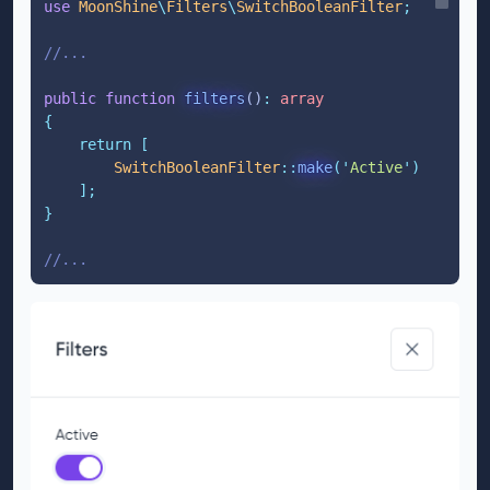
use
 MoonShine
\
Filters
\
SwitchBooleanFilter
;
//...
public
function
filters
()
:
array
{
return
[
SwitchBooleanFilter
::
make
(
'
Active
'
)
];
}
//...