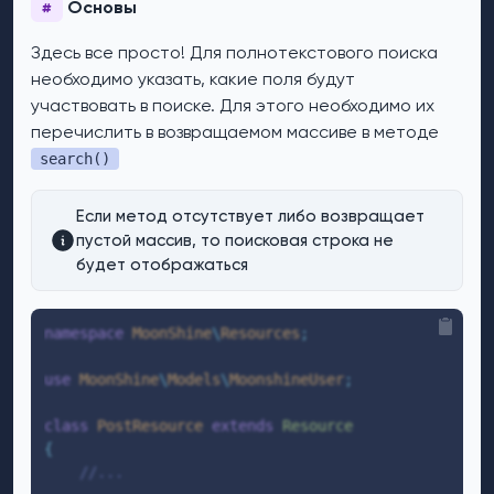
Основы
#
Здесь все просто! Для полнотекстового поиска
необходимо указать, какие поля будут
участвовать в поиске. Для этого необходимо их
перечислить в возвращаемом массиве в методе
search()
Если метод отсутствует либо возвращает
пустой массив, то поисковая строка не
будет отображаться
namespace
MoonShine
\
Resources
;
use
 MoonShine
\
Models
\
MoonshineUser
;
class
PostResource
extends
Resource
{
//...