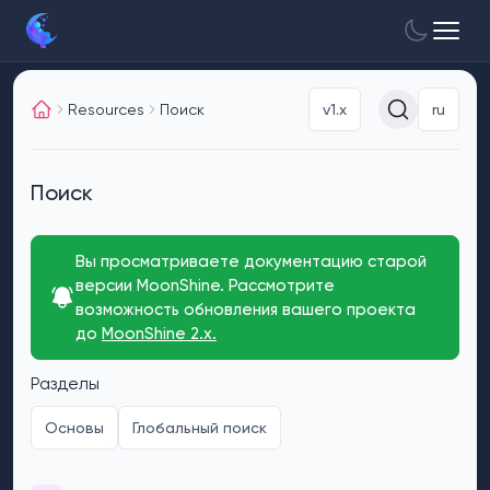
Resources
Поиск
v1.x
ru
Поиск
Вы просматриваете документацию старой
версии MoonShine. Рассмотрите
возможность обновления вашего проекта
до
MoonShine 2.x.
Разделы
Основы
Глобальный поиск