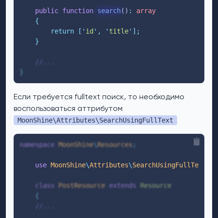
public
function
search
()
:
array
{
return
[
'
id
'
,
'
title
'
];
}
//...
}
Если требуется fulltext поиск, то необходимо
воспользоваться аттрибутом
MoonShine\Attributes\SearchUsingFullText
namespace
MoonShine
\
Resources
;
use
 MoonShine
\
Attributes
\
SearchUsingFullText
;
class
PostResource
extends
Resource
{
//...