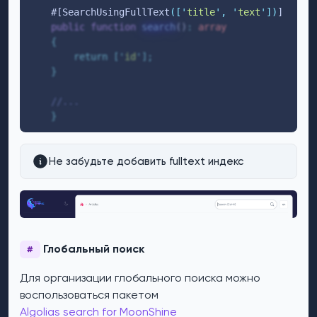
    #[SearchUsingFullText
([
'
title
'
,
'
text
'
])
] 
public
function
search
()
:
array
{
return
[
'
id
'
];
}
//...
}
Не забудьте добавить fulltext индекс
Глобальный поиск
#
Для организации глобального поиска можно
воспользоваться пакетом
Algolias search for MoonShine